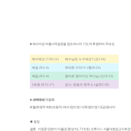
♣
예수마당 여름사역일정을 참조하시어 기도와 후원하여 주세요
.
예지예꼬
(7/20-21)
예수님은 누구세요
? (
요
3:16)
예꿈
(8/2-4)
위대한 이야기
! (
행
20:24)
예닮
(8/2-4)
광야로 찾아가신 하나님
(
신
10:13)
5
초원
(8/15-17)
감사
,
믿음의 현주소
(
살전
5:18)
♣
새벽예배 기도자
8(
월
)
최명주
9(
화
)
조용덕
10(
수
)
정지영
11(
목
)
정미영
12(
금
)
정낙미
◉
동정
결혼
:
이정준
/
강한미 아들
(
은종
/
성지
), 7/13(
토
)
오후
3
시
/
서울대호암교수회관