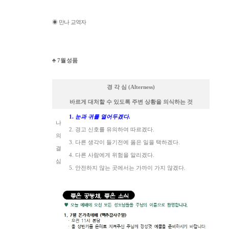
◉
만나 교역자
♣
7
월 성품
경 각 심
(Alterness)
바르게 대처할 수 있도록 주변 상황을 의식하는 것
1.
눈과 귀를 열어두겠다
.
나
2.
경고 신호를 유의하여 따르겠다
.
의
3.
다른 생각이 들기전에 옳은 일을 택하겠다
.
결
4.
다른 사람에게 위험을 알리겠다
.
심
5.
안전하지 않는 곳에서는 가까이 가지 않겠다
.