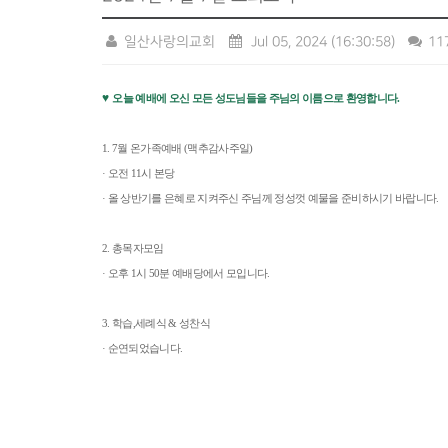
일산사랑의교회
Jul 05, 2024
(16:30:58)
11
♥
오늘 예배에 오신 모든 성도님들을 주님의 이름으로 환영합니다
.
1. 7
월 온가족예배
(
맥추감사주일
)
·
오전
11
시 본당
·
올 상반기를 은혜로 지켜주신 주님께 정성껏 예물을 준비하시기 바랍니다
.
2.
총목자모임
·
오후
1
시
50
분 예배당에서 모입니다
.
3.
학습
,
세례식
&
성찬식
·
순연되었습니다
.